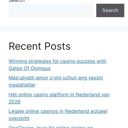
Search
Recent Posts
Winning strategies for casino success with
Gates Of Olympus
Mas'uliyatli qimor o'yini uchun eng yaxshi
maslahatlar
Hét online casino platform in Nederland van
2026
Legale online casinos in Nederland actueel
overzicht
OneCasino Jouw Nr online casino en