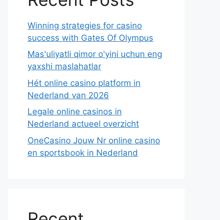
Winning strategies for casino
success with Gates Of Olympus
Mas'uliyatli qimor o'yini uchun eng
yaxshi maslahatlar
Hét online casino platform in
Nederland van 2026
Legale online casinos in
Nederland actueel overzicht
OneCasino Jouw Nr online casino
en sportsbook in Nederland
Recent