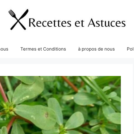
nous
Termes et Conditions
à propos de nous
Pol