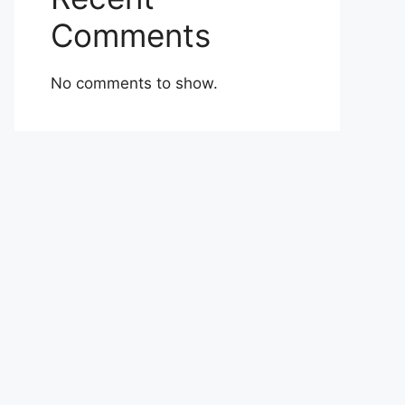
Comments
No comments to show.