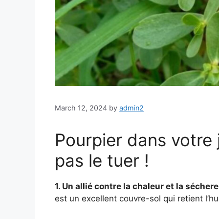
March 12, 2024
by
admin2
Pourpier dans votre j
pas le tuer !
1. Un allié contre la chaleur et la séchere
est un excellent couvre-sol qui retient l’hu