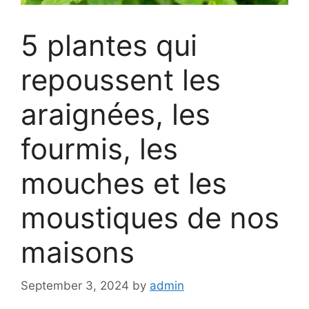
5 plantes qui
repoussent les
araignées, les
fourmis, les
mouches et les
moustiques de nos
maisons
September 3, 2024
by
admin