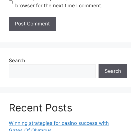
browser for the next time I comment.
Search
Search
Recent Posts
Winning strategies for casino success with
Gates Of Olympus