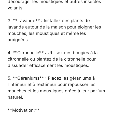
décourager les moustiques et autres insectes
volants.
3. **Lavande** : Installez des plants de
lavande autour de la maison pour éloigner les
mouches, les moustiques et même les
araignées.
4. **Citronnelle** : Utilisez des bougies à la
citronnelle ou plantez de la citronnelle pour
dissuader efficacement les moustiques.
5. **Géraniums** : Placez les géraniums à
l’intérieur et à l’extérieur pour repousser les
mouches et les moustiques grâce à leur parfum
naturel.
**Motivation:**