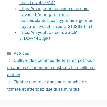
maladies-467314/
https://monjardinmamaison.maison-
travaux.fr/mon-jardin-ma-
maison/plantes-par-type/faire-germer-
noyau-d-avocat-erreurs-310398.html
https://m.youtube.com/watch?
v=DQw44QZjiIQ
Categories
Astuces
Cultiver des pommes de terre en pot pour
un approvisionnement constant : La meilleure
astuce
Plantez une rose dans une tranche de
tomate et attendez quelques minutes