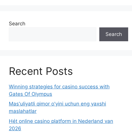
Search
Search
Recent Posts
Winning strategies for casino success with
Gates Of Olympus
Mas'uliyatli qimor o'yini uchun eng yaxshi
maslahatlar
Hét online casino platform in Nederland van
2026