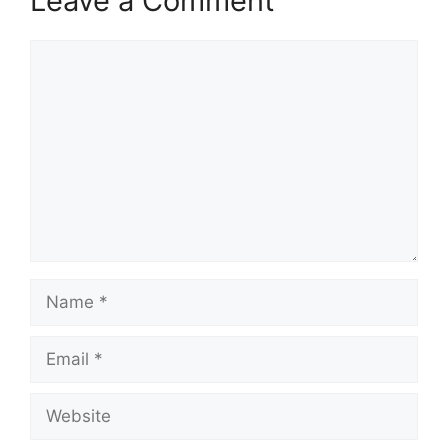
Leave a Comment
Comment
Name
Email
Website