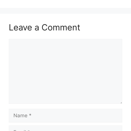
Leave a Comment
Comment
Name
Email