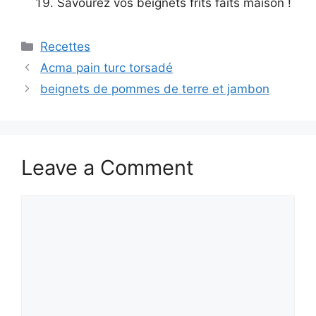
Savourez vos beignets frits faits maison !
Categories
Recettes
Acma pain turc torsadé
beignets de pommes de terre et jambon
Leave a Comment
Comment