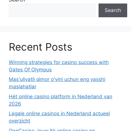
Search
Recent Posts
Winning strategies for casino success with
Gates Of Olympus
Mas'uliyatli qimor o'yini uchun eng yaxshi
maslahatlar
Hét online casino platform in Nederland van
2026
Legale online casinos in Nederland actueel
overzicht
OneCasino Jouw Nr online casino en