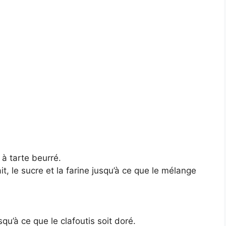
à tarte beurré.
it, le sucre et la farine jusqu’à ce que le mélange
u’à ce que le clafoutis soit doré.