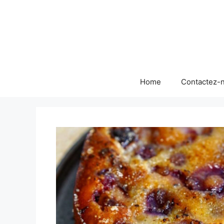
Skip
to
content
Home
Contactez-