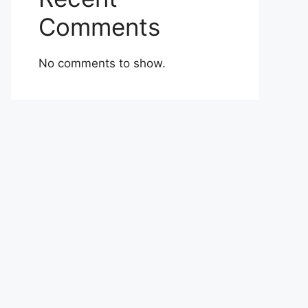
Comments
No comments to show.