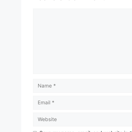
Comment
Name
Email
Website