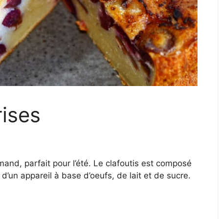
rises
and, parfait pour l’été. Le clafoutis est composé
d’un appareil à base d’oeufs, de lait et de sucre.