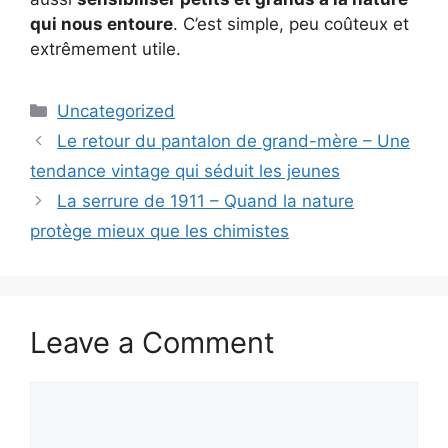
qui nous entoure
. C’est simple, peu coûteux et
extrêmement utile.
Categories
Uncategorized
Le retour du pantalon de grand-mère – Une
tendance vintage qui séduit les jeunes
La serrure de 1911 – Quand la nature
protège mieux que les chimistes
Leave a Comment
Comment