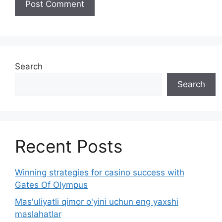
Search
Search
Recent Posts
Winning strategies for casino success with
Gates Of Olympus
Mas'uliyatli qimor o'yini uchun eng yaxshi
maslahatlar