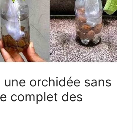
une orchidée sans
de complet des