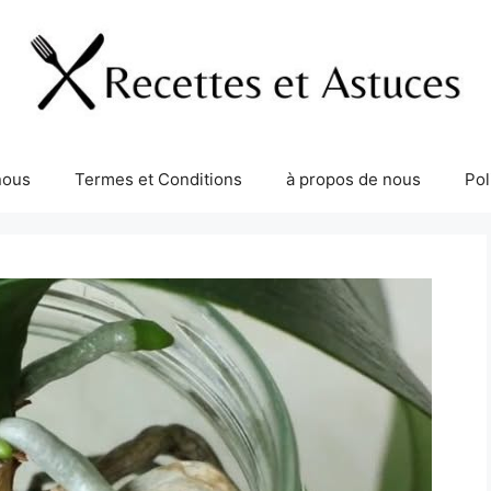
nous
Termes et Conditions
à propos de nous
Pol