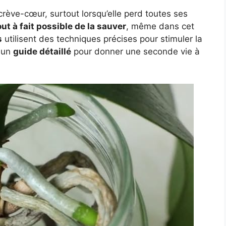
crève-cœur, surtout lorsqu’elle perd toutes ses
out à fait possible de la sauver
, même dans cet
s
utilisent des techniques précises pour stimuler la
i un
guide détaillé
pour donner une seconde vie à