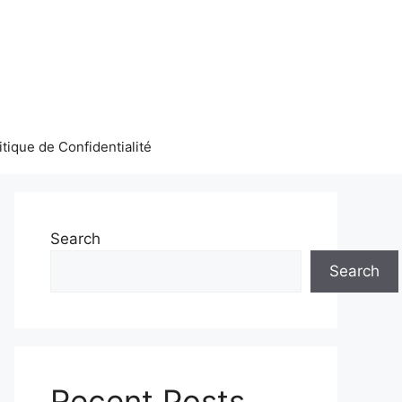
itique de Confidentialité
Search
Search
Recent Posts