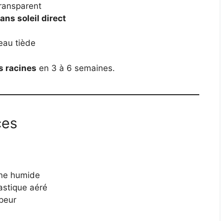
transparent
ans soleil direct
’eau tiède
s racines
en 3 à 6 semaines.
ces
gne humide
astique aéré
peur