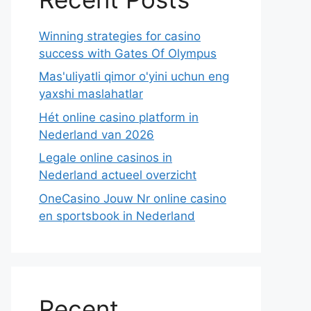
Winning strategies for casino
success with Gates Of Olympus
Mas'uliyatli qimor o'yini uchun eng
yaxshi maslahatlar
Hét online casino platform in
Nederland van 2026
Legale online casinos in
Nederland actueel overzicht
OneCasino Jouw Nr online casino
en sportsbook in Nederland
Recent