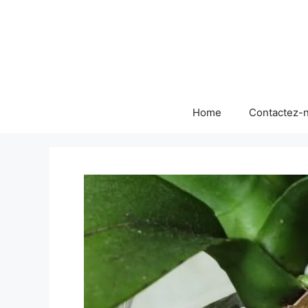
Skip
to
content
Home
Contactez-