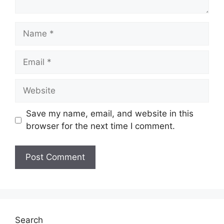
Name
Email
Website
Save my name, email, and website in this
browser for the next time I comment.
Search