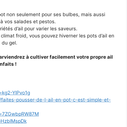
n pot non seulement pour ses bulbes, mais aussi
r à vos salades et pestos.
iétés d’ail pour varier les saveurs.
limat froid, vous pouvez hiverner les pots d’ail en
 du gel.
rviendrez à cultiver facilement votre propre ail
nfaits !
=kg2-YlPvo1g
/faites-pousser-de-l-ail-en-pot-c-est-simple-et-
?v=7ZGwbpRW87M
9eHzblMspDk