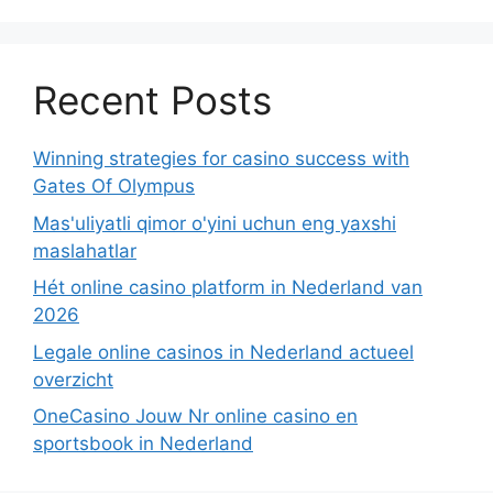
Recent Posts
Winning strategies for casino success with
Gates Of Olympus
Mas'uliyatli qimor o'yini uchun eng yaxshi
maslahatlar
Hét online casino platform in Nederland van
2026
Legale online casinos in Nederland actueel
overzicht
OneCasino Jouw Nr online casino en
sportsbook in Nederland