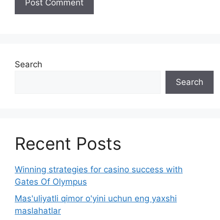
Search
Search
Recent Posts
Winning strategies for casino success with
Gates Of Olympus
Mas'uliyatli qimor o'yini uchun eng yaxshi
maslahatlar