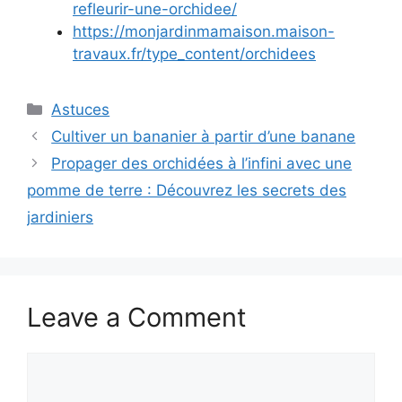
refleurir-une-orchidee/
https://monjardinmamaison.maison-
travaux.fr/type_content/orchidees
Categories
Astuces
Cultiver un bananier à partir d’une banane
Propager des orchidées à l’infini avec une
pomme de terre : Découvrez les secrets des
jardiniers
Leave a Comment
Comment