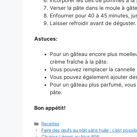
Incorporer les dés de pommes à la 
Verser la pâte dans le moule à gât
Enfourner pour 40 à 45 minutes, jus
Laisser refroidir avant de déguster.
Astuces:
Pour un gâteau encore plus moelleu
crème fraîche à la pâte.
Vous pouvez remplacer la cannelle p
Vous pouvez également ajouter des 
Pour un gâteau plus parfumé, vous p
pâte.
Bon appétit!
Categories
Recettes
Faire des œufs au plat sans huile : c’est possibl
Churros Légers au Four WW