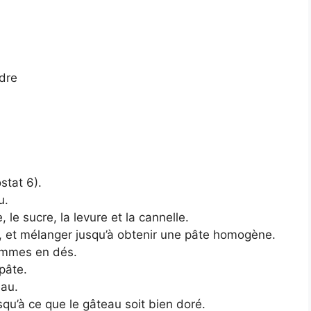
udre
stat 6).
u.
 le sucre, la levure et la cannelle.
u, et mélanger jusqu’à obtenir une pâte homogène.
pommes en dés.
pâte.
eau.
qu’à ce que le gâteau soit bien doré.