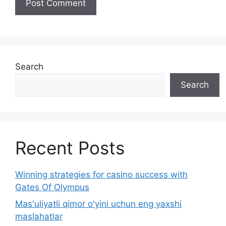
Search
Search
Recent Posts
Winning strategies for casino success with
Gates Of Olympus
Mas'uliyatli qimor o'yini uchun eng yaxshi
maslahatlar