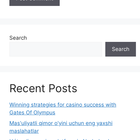
Search
Search
Recent Posts
Winning strategies for casino success with
Gates Of Olympus
Mas'uliyatli qimor o'yini uchun eng yaxshi
maslahatlar