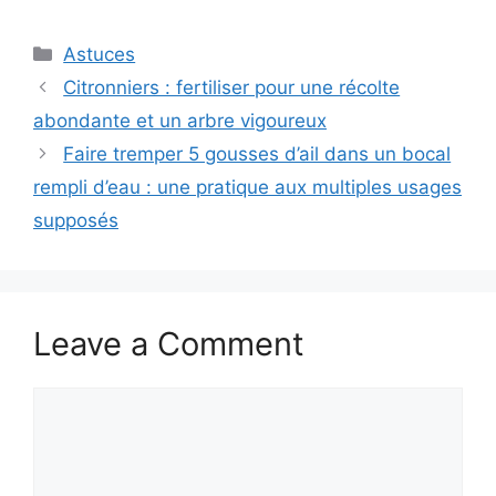
Categories
Astuces
Citronniers : fertiliser pour une récolte
abondante et un arbre vigoureux
Faire tremper 5 gousses d’ail dans un bocal
rempli d’eau : une pratique aux multiples usages
supposés
Leave a Comment
Comment