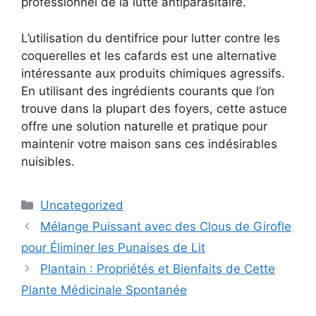
professionnel de la lutte antiparasitaire.
L’utilisation du dentifrice pour lutter contre les
coquerelles et les cafards est une alternative
intéressante aux produits chimiques agressifs.
En utilisant des ingrédients courants que l’on
trouve dans la plupart des foyers, cette astuce
offre une solution naturelle et pratique pour
maintenir votre maison sans ces indésirables
nuisibles.
Categories
Uncategorized
Mélange Puissant avec des Clous de Girofle
pour Éliminer les Punaises de Lit
Plantain : Propriétés et Bienfaits de Cette
Plante Médicinale Spontanée