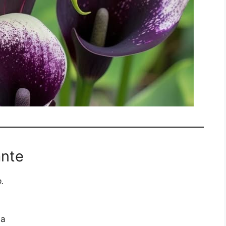
ante
.
la