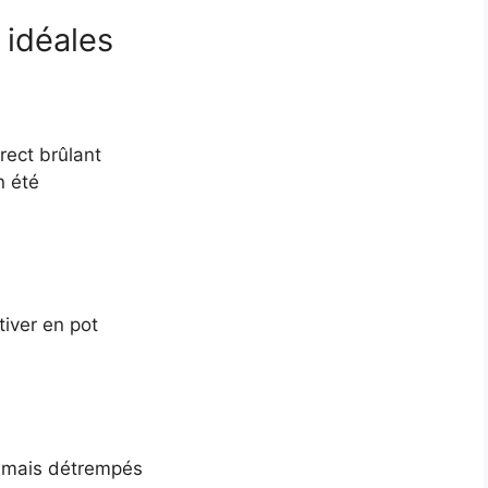
 idéales
rect brûlant
n été
ltiver en pot
jamais détrempés