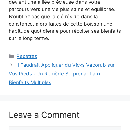
devient une alliée précieuse dans votre
parcours vers une vie plus saine et équilibrée.
N’oubliez pas que la clé réside dans la
constance, alors faites de cette boisson une
habitude quotidienne pour récolter ses bienfaits
sur le long terme.
Categories
Recettes
Il Faudrait Appliquer du Vicks Vaporub sur
Vos Pieds : Un Remède Surprenant aux
Bienfaits Multiples
Leave a Comment
Comment