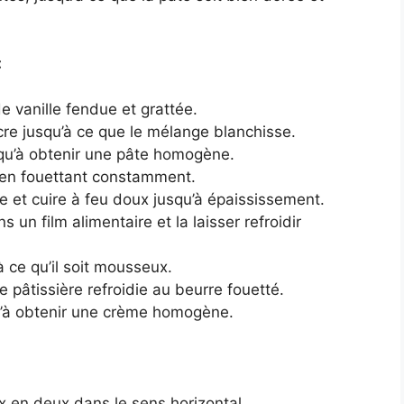
:
 de vanille fendue et grattée.
ucre jusqu’à ce que le mélange blanchisse.
squ’à obtenir une pâte homogène.
e en fouettant constamment.
e et cuire à feu doux jusqu’à épaississement.
 un film alimentaire et la laisser refroidir
 ce qu’il soit mousseux.
 pâtissière refroidie au beurre fouetté.
qu’à obtenir une crème homogène.
 en deux dans le sens horizontal.