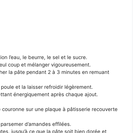
on l’eau, le beurre, le sel et le sucre.
 seul coup et mélanger vigoureusement.
her la pâte pendant 2 à 3 minutes en remuant
oule et la laisser refroidir légèrement.
ettant énergiquement après chaque ajout.
 couronne sur une plaque à pâtisserie recouverte
t parsemer d’amandes effilées.
es, jusqu’à ce que la pâte soit bien dorée et