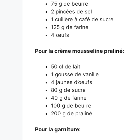
75 g de beurre
2 pincées de sel
1 cuillère à café de sucre
125 g de farine
4 œufs
Pour la crème mousseline praliné:
50 cl de lait
1 gousse de vanille
4 jaunes d’oeufs
80 g de sucre
40 g de farine
100 g de beurre
200 g de praliné
Pour la garniture: