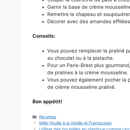
Garnir la base de crème mousseline
Remettre le chapeau et saupoudrer
Décorer avec des amandes effilées 
Conseils:
Vous pouvez remplacer le praliné 
au chocolat ou à la pistache.
Pour un Paris-Brest plus gourmand, 
de pralines à la crème mousseline.
Vous pouvez également pocher la pâ
de crème mousseline praliné.
Bon appétit!
Categories
Recettes
Mille-Feuille à la Vanille et Framboises
Utiliser des bouteilles en plastique comme clo