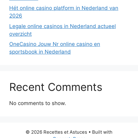
Hét online casino platform in Nederland van
2026
Legale online casinos in Nederland actueel
overzicht
OneCasino Jouw Nr online casino en
sportsbook in Nederland
Recent Comments
No comments to show.
© 2026 Recettes et Astuces
• Built with