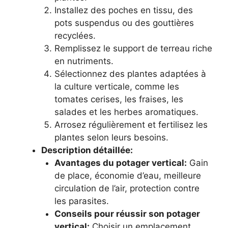
Installez des poches en tissu, des
pots suspendus ou des gouttières
recyclées.
Remplissez le support de terreau riche
en nutriments.
Sélectionnez des plantes adaptées à
la culture verticale, comme les
tomates cerises, les fraises, les
salades et les herbes aromatiques.
Arrosez régulièrement et fertilisez les
plantes selon leurs besoins.
Description détaillée:
Avantages du potager vertical:
Gain
de place, économie d’eau, meilleure
circulation de l’air, protection contre
les parasites.
Conseils pour réussir son potager
vertical:
Choisir un emplacement