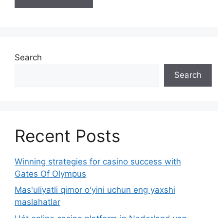
Search
Search
Recent Posts
Winning strategies for casino success with
Gates Of Olympus
Mas'uliyatli qimor o'yini uchun eng yaxshi
maslahatlar