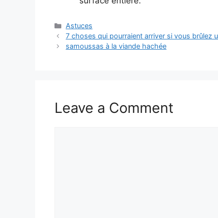
surface entière.
Categories
Astuces
7 choses qui pourraient arriver si vous brûlez un
samoussas à la viande hachée
Leave a Comment
Comment