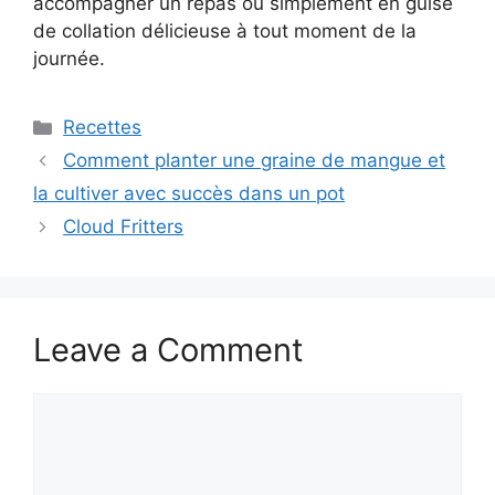
accompagner un repas ou simplement en guise
de collation délicieuse à tout moment de la
journée.
Categories
Recettes
Comment planter une graine de mangue et
la cultiver avec succès dans un pot
Cloud Fritters
Leave a Comment
Comment