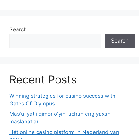
Search
Search
Recent Posts
Winning strategies for casino success with
Gates Of Olympus
Mas'uliyatli qimor o'yini uchun eng yaxshi
maslahatlar
Hét online casino platform in Nederland van