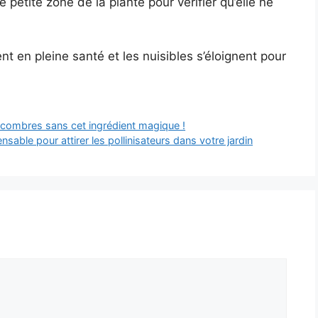
 petite zone de la plante pour vérifier qu’elle ne
t en pleine santé et les nuisibles s’éloignent pour
ncombres sans cet ingrédient magique !
able pour attirer les pollinisateurs dans votre jardin