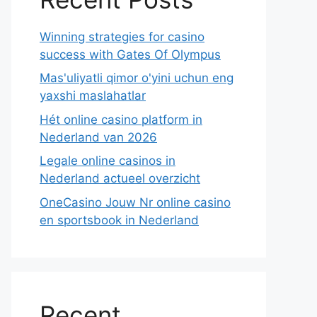
Winning strategies for casino
success with Gates Of Olympus
Mas'uliyatli qimor o'yini uchun eng
yaxshi maslahatlar
Hét online casino platform in
Nederland van 2026
Legale online casinos in
Nederland actueel overzicht
OneCasino Jouw Nr online casino
en sportsbook in Nederland
Recent