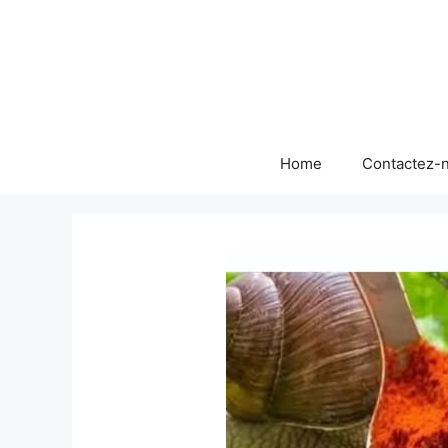
Skip
to
content
Home
Contactez-