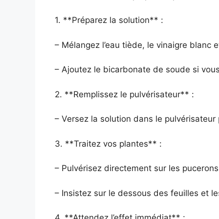
1. **Préparez la solution** :
– Mélangez l’eau tiède, le vinaigre blanc e
– Ajoutez le bicarbonate de soude si vous
2. **Remplissez le pulvérisateur** :
– Versez la solution dans le pulvérisateur 
3. **Traitez vos plantes** :
– Pulvérisez directement sur les pucerons
– Insistez sur le dessous des feuilles et le
4. **Attendez l’effet immédiat** :