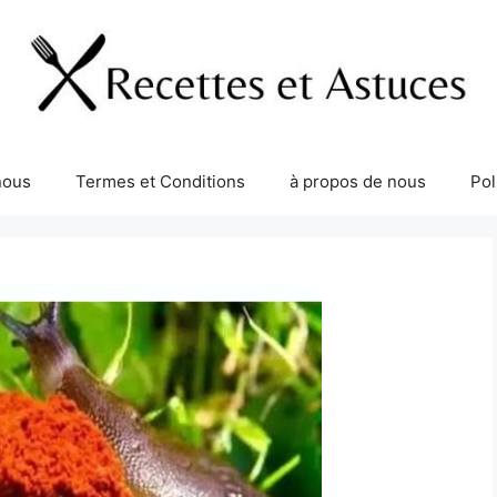
nous
Termes et Conditions
à propos de nous
Pol