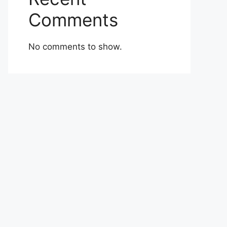
Comments
No comments to show.