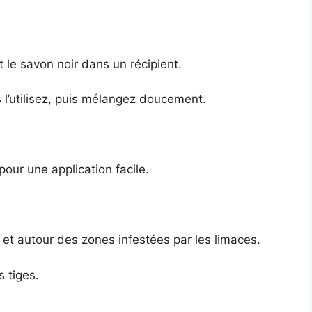
t le savon noir dans un récipient.
 l’utilisez, puis mélangez doucement.
pour une application facile.
 et autour des zones infestées par les limaces.
s tiges.