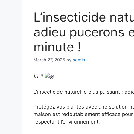
L’insecticide natu
adieu pucerons e
minute !
March 27, 2025
by
admin
###
L’insecticide naturel le plus puissant : a
Protégez vos plantes avec une solution na
maison est redoutablement efficace pour é
respectant l’environnement.