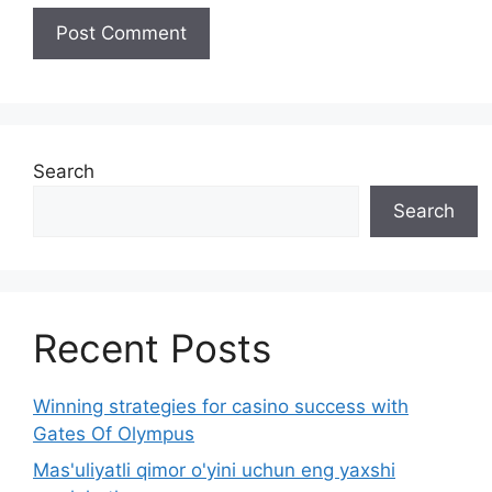
Search
Search
Recent Posts
Winning strategies for casino success with
Gates Of Olympus
Mas'uliyatli qimor o'yini uchun eng yaxshi