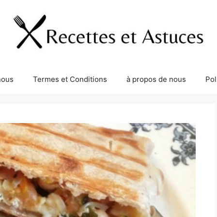
nous
Termes et Conditions
à propos de nous
Pol