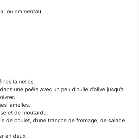
dar ou emmental)
ines lamelles.
 dans une poêle avec un peu d’huile d’olive jusqu’à
oivrer.
nes lamelles.
ise et de moutarde.
lle de poulet, d’une tranche de fromage, de salade
er en deux.