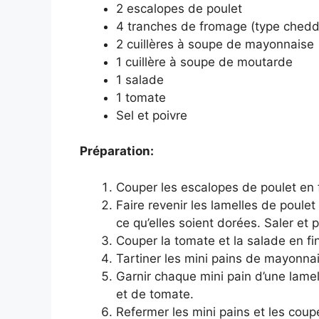
2 escalopes de poulet
4 tranches de fromage (type ched
2 cuillères à soupe de mayonnaise
1 cuillère à soupe de moutarde
1 salade
1 tomate
Sel et poivre
Préparation:
Couper les escalopes de poulet en f
Faire revenir les lamelles de poulet
ce qu’elles soient dorées. Saler et p
Couper la tomate et la salade en fi
Tartiner les mini pains de mayonna
Garnir chaque mini pain d’une lame
et de tomate.
Refermer les mini pains et les coup