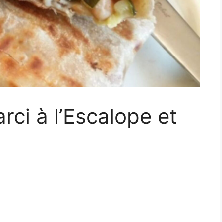
rci à l’Escalope et