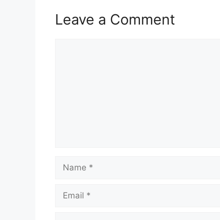
Leave a Comment
Comment
Name
Email
Website