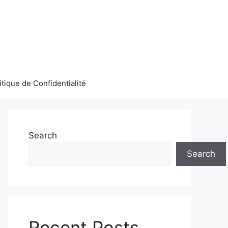
itique de Confidentialité
Search
Search
Recent Posts