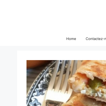
Skip
to
content
Home
Contactez-