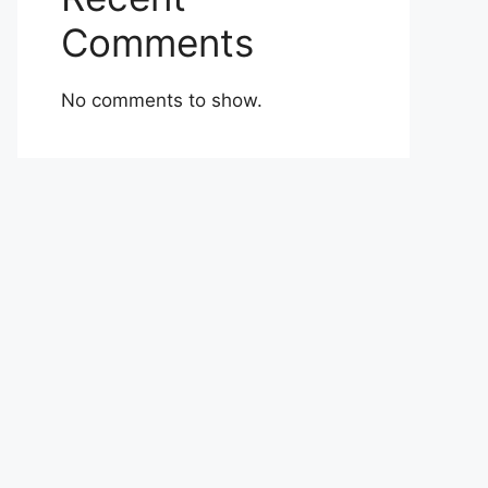
Comments
No comments to show.