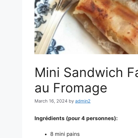
Mini Sandwich Fa
au Fromage
March 16, 2024
by
admin2
Ingrédients (pour 4 personnes):
8 mini pains