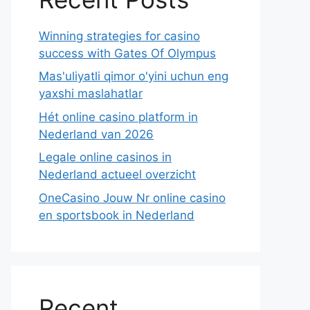
Winning strategies for casino
success with Gates Of Olympus
Mas'uliyatli qimor o'yini uchun eng
yaxshi maslahatlar
Hét online casino platform in
Nederland van 2026
Legale online casinos in
Nederland actueel overzicht
OneCasino Jouw Nr online casino
en sportsbook in Nederland
Recent