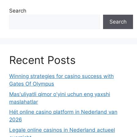
Search
Search
Recent Posts
Winning strategies for casino success with
Gates Of Olympus
Mas'uliyatli qimor o'yini uchun eng yaxshi
maslahatlar
Hét online casino platform in Nederland van
2026
Legale online casinos in Nederland actueel