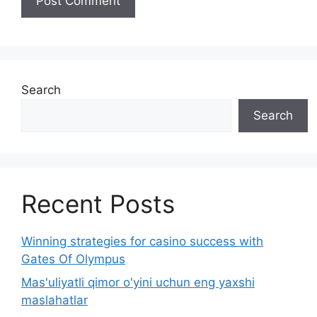
Search
Search
Recent Posts
Winning strategies for casino success with
Gates Of Olympus
Mas'uliyatli qimor o'yini uchun eng yaxshi
maslahatlar