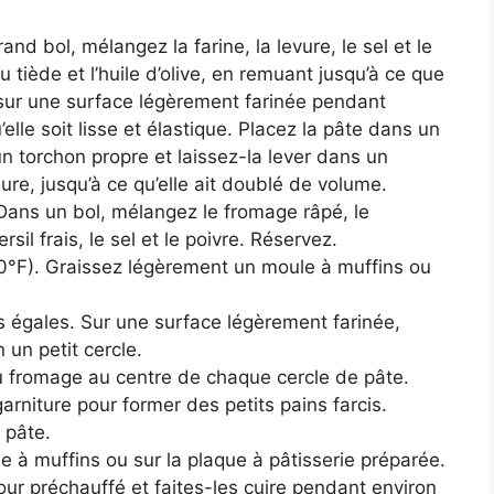
nd bol, mélangez la farine, la levure, le sel et le
 tiède et l’huile d’olive, en remuant jusqu’à ce que
 sur une surface légèrement farinée pendant
elle soit lisse et élastique. Placez la pâte dans un
un torchon propre et laissez-la lever dans un
re, jusqu’à ce qu’elle ait doublé de volume.
 Dans un bol, mélangez le fromage râpé, le
rsil frais, le sel et le poivre. Réservez.
0°F). Graissez légèrement un moule à muffins ou
ns égales. Sur une surface légèrement farinée,
un petit cercle.
au fromage au centre de chaque cercle de pâte.
garniture pour former des petits pains farcis.
 pâte.
le à muffins ou sur la plaque à pâtisserie préparée.
four préchauffé et faites-les cuire pendant environ