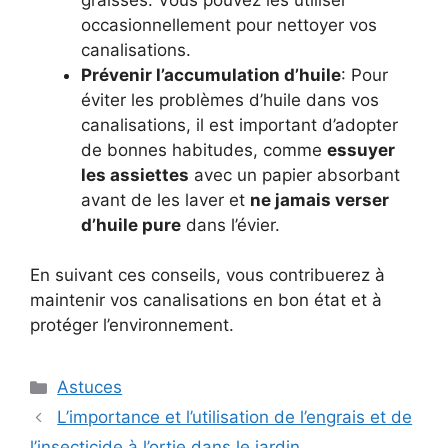
occasionnellement pour nettoyer vos
canalisations.
Prévenir l’accumulation d’huile
: Pour
éviter les problèmes d’huile dans vos
canalisations, il est important d’adopter
de bonnes habitudes, comme
essuyer
les assiettes
avec un papier absorbant
avant de les laver et
ne jamais verser
d’huile pure
dans l’évier.
En suivant ces conseils, vous contribuerez à
maintenir vos canalisations en bon état et à
protéger l’environnement.
Categories
Astuces
L’importance et l’utilisation de l’engrais et de
l’insecticide à l’ortie dans le jardin