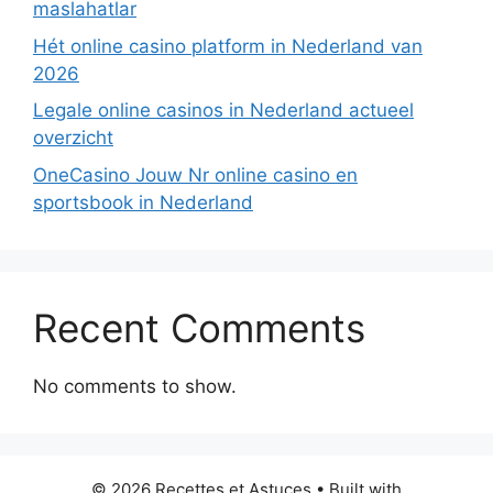
maslahatlar
Hét online casino platform in Nederland van
2026
Legale online casinos in Nederland actueel
overzicht
OneCasino Jouw Nr online casino en
sportsbook in Nederland
Recent Comments
No comments to show.
© 2026 Recettes et Astuces
• Built with