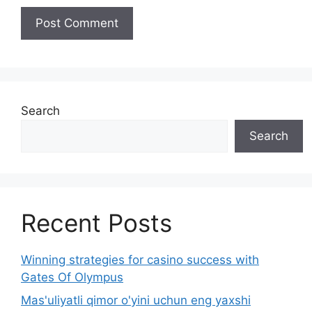
Search
Search
Recent Posts
Winning strategies for casino success with
Gates Of Olympus
Mas'uliyatli qimor o'yini uchun eng yaxshi