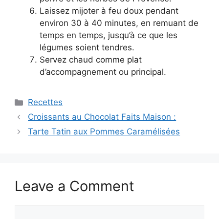
Laissez mijoter à feu doux pendant
environ 30 à 40 minutes, en remuant de
temps en temps, jusqu’à ce que les
légumes soient tendres.
Servez chaud comme plat
d’accompagnement ou principal.
Categories
Recettes
Croissants au Chocolat Faits Maison :
Tarte Tatin aux Pommes Caramélisées
Leave a Comment
Comment