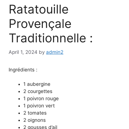
Ratatouille
Provençale
Traditionnelle :
April 1, 2024
by
admin2
Ingrédients :
1 aubergine
2 courgettes
1 poivron rouge
1 poivron vert
2 tomates
2 oignons
2 gousses d’ail