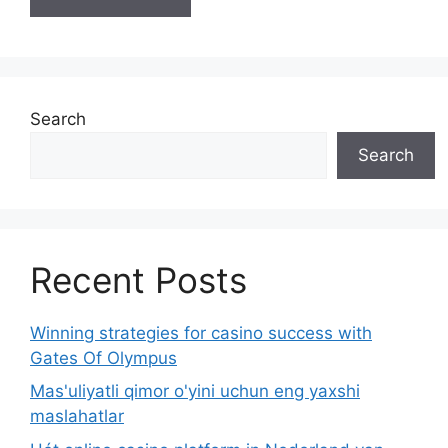
Search
Search
Recent Posts
Winning strategies for casino success with
Gates Of Olympus
Mas'uliyatli qimor o'yini uchun eng yaxshi
maslahatlar