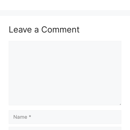
Leave a Comment
Comment
Name
Email