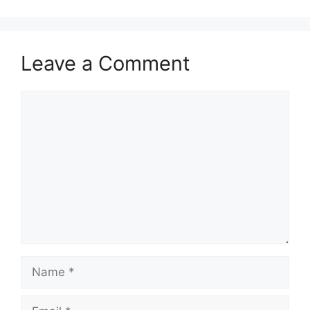
Leave a Comment
Comment
Name
Email