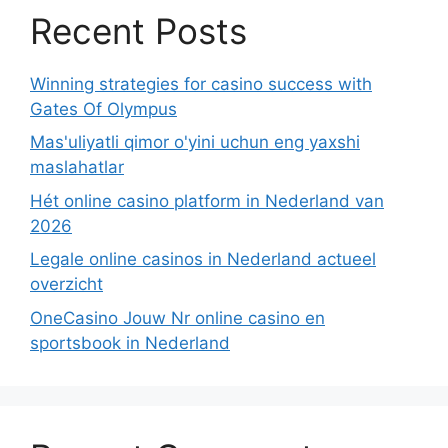
Recent Posts
Winning strategies for casino success with
Gates Of Olympus
Mas'uliyatli qimor o'yini uchun eng yaxshi
maslahatlar
Hét online casino platform in Nederland van
2026
Legale online casinos in Nederland actueel
overzicht
OneCasino Jouw Nr online casino en
sportsbook in Nederland