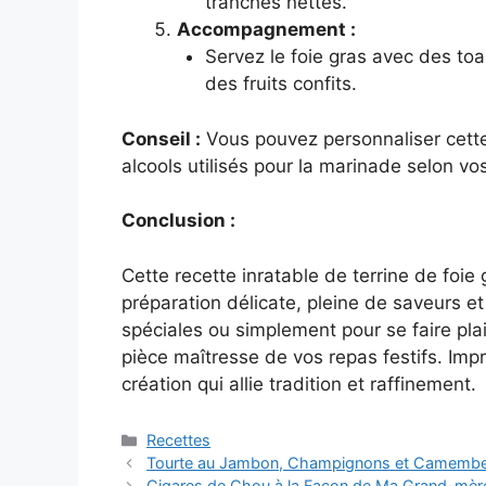
tranches nettes.
Accompagnement :
Servez le foie gras avec des to
des fruits confits.
Conseil :
Vous pouvez personnaliser cette 
alcools utilisés pour la marinade selon vo
Conclusion :
Cette recette inratable de terrine de foi
préparation délicate, pleine de saveurs et
spéciales ou simplement pour se faire pla
pièce maîtresse de vos repas festifs. Imp
création qui allie tradition et raffinement.
Categories
Recettes
Tourte au Jambon, Champignons et Camembert 
Cigares de Chou à la Façon de Ma Grand-mère :