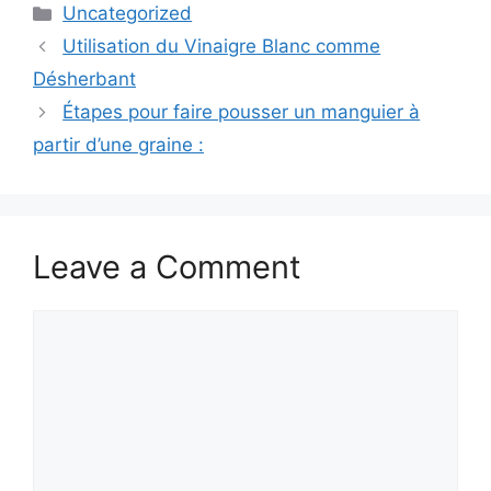
Categories
Uncategorized
Utilisation du Vinaigre Blanc comme
Désherbant
Étapes pour faire pousser un manguier à
partir d’une graine :
Leave a Comment
Comment