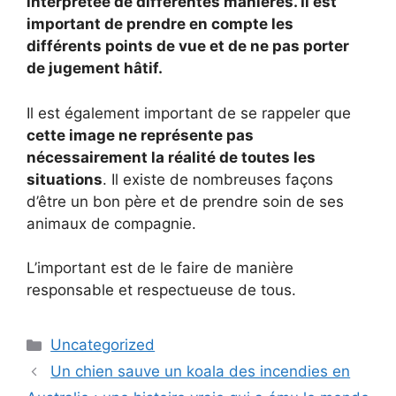
interprétée de différentes manières. Il est
important de prendre en compte les
différents points de vue et de ne pas porter
de jugement hâtif.
Il est également important de se rappeler que
cette image ne représente pas
nécessairement la réalité de toutes les
situations
. Il existe de nombreuses façons
d’être un bon père et de prendre soin de ses
animaux de compagnie.
L’important est de le faire de manière
responsable et respectueuse de tous.
Categories
Uncategorized
Un chien sauve un koala des incendies en