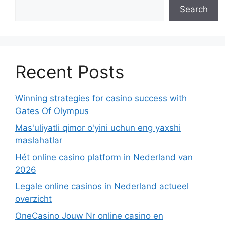
Search
Recent Posts
Winning strategies for casino success with
Gates Of Olympus
Mas'uliyatli qimor o'yini uchun eng yaxshi
maslahatlar
Hét online casino platform in Nederland van
2026
Legale online casinos in Nederland actueel
overzicht
OneCasino Jouw Nr online casino en