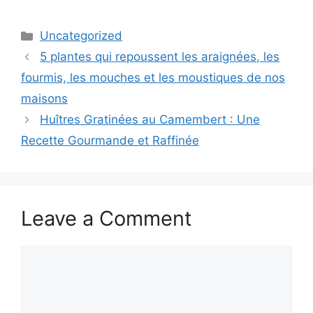
Categories
Uncategorized
5 plantes qui repoussent les araignées, les
fourmis, les mouches et les moustiques de nos
maisons
Huîtres Gratinées au Camembert : Une
Recette Gourmande et Raffinée
Leave a Comment
Comment