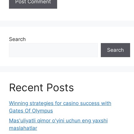
Search
Search
Recent Posts
Winning strategies for casino success with
Gates Of Olympus
Mas'uliyatli qimor o'yini uchun eng yaxshi
maslahatlar