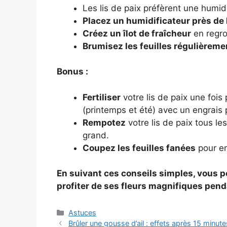
Les lis de paix préfèrent une humi
Placez un humidificateur près de 
Créez un îlot de fraîcheur
en regro
Brumisez les feuilles régulièreme
Bonus :
Fertiliser
votre lis de paix une fois
(printemps et été) avec un engrais p
Rempotez
votre lis de paix tous l
grand.
Coupez les feuilles fanées
pour en
En suivant ces conseils simples, vous p
profiter de ses fleurs magnifiques pe
Categories
Astuces
Brûler une gousse d’ail : effets après 15 minut