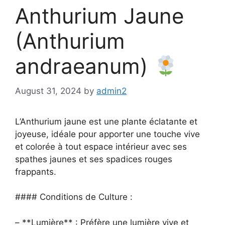
Anthurium Jaune
(Anthurium
andraeanum)
August 31, 2024
by
admin2
L’Anthurium jaune est une plante éclatante et
joyeuse, idéale pour apporter une touche vive
et colorée à tout espace intérieur avec ses
spathes jaunes et ses spadices rouges
frappants.
#### Conditions de Culture :
– **Lumière** : Préfère une lumière vive et