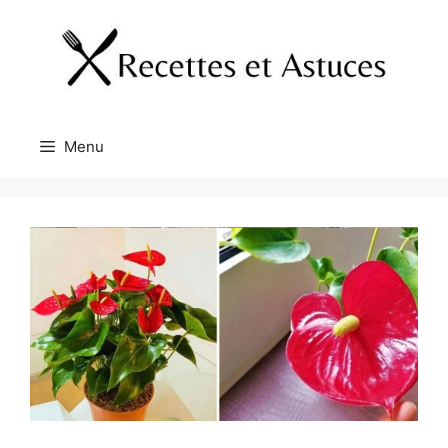
Skip
to
content
Menu