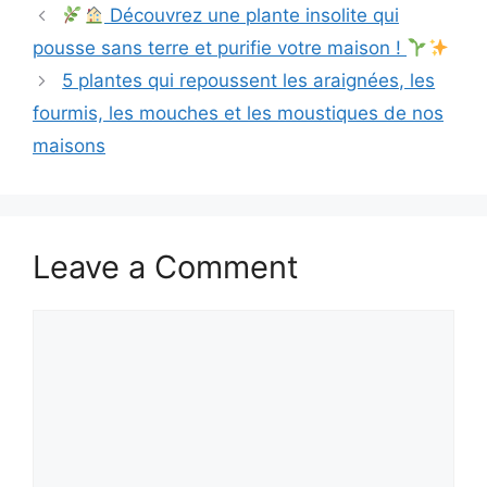
Découvrez une plante insolite qui
pousse sans terre et purifie votre maison !
5 plantes qui repoussent les araignées, les
fourmis, les mouches et les moustiques de nos
maisons
Leave a Comment
Comment