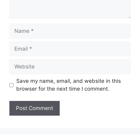
Name
Email
Website
Save my name, email, and website in this
browser for the next time I comment.