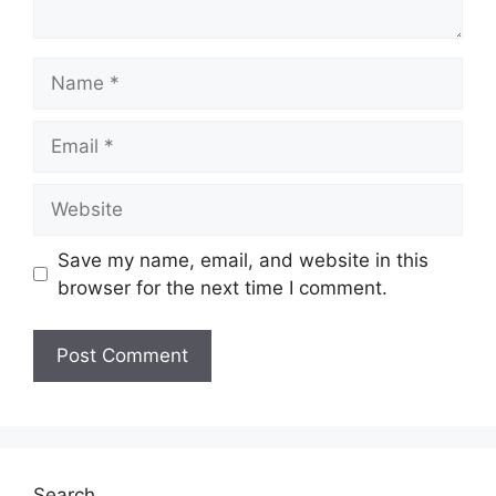
Name
Email
Website
Save my name, email, and website in this
browser for the next time I comment.
Search