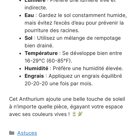
Lumière
: Préfère une lumière vive et
indirecte.
Eau
: Gardez le sol constamment humide,
mais évitez l’excès d’eau pour prévenir la
pourriture des racines.
Sol
: Utilisez un mélange de rempotage
bien drainé.
Température
: Se développe bien entre
16-29°C (60-85°F).
Humidité
: Préfère une humidité élevée.
Engrais
: Appliquez un engrais équilibré
20-20-20 une fois par mois.
Cet Anthurium ajoute une belle touche de soleil
à n’importe quelle pièce, égayant votre espace
avec ses couleurs vives !
Categories
Astuces