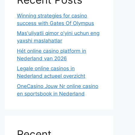
Winning strategies for casino
success with Gates Of Olympus
Mas'uliyatli qimor o'yini uchun eng
yaxshi maslahatlar
Hét online casino platform in
Nederland van 2026
Legale online casinos in
Nederland actueel overzicht
OneCasino Jouw Nr online casino
en sportsbook in Nederland
Recent