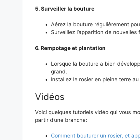
5. Surveiller la bouture
Aérez la bouture régulièrement pour
Surveillez l’apparition de nouvelles 
6. Rempotage et plantation
Lorsque la bouture a bien développ
grand.
Installez le rosier en pleine terre 
Vidéos
Voici quelques tutoriels vidéo qui vous 
partir d’une branche:
Comment bouturer un rosier, et appr