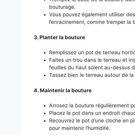
bouturage.
Vous pouvez également utiliser des
l’enracinement, comme tremper la b
3. Planter la bouture
Remplissez un pot de terreau hortic
Faites un trou dans le terreau et in
feuilles du haut soient au-dessus d
Tassez bien le terreau autour de la
4. Maintenir la bouture
Arrosez la bouture régulièrement p
Placez le pot dans un endroit chaud e
Recouvrez le pot d’une cloche en pl
pour maintenir l’humidité.