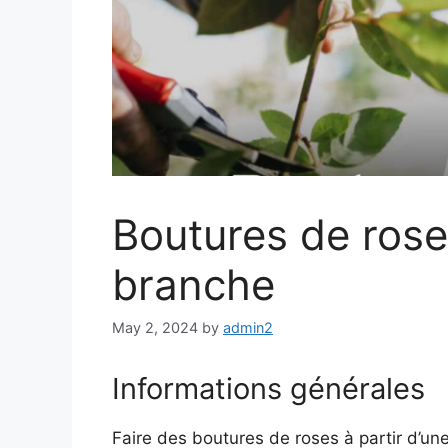
Boutures de roses
branche
May 2, 2024
by
admin2
Informations générales
Faire des boutures de roses à partir d’u