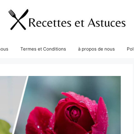
nous
Termes et Conditions
à propos de nous
Pol