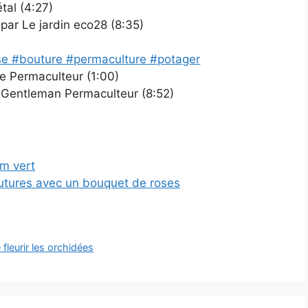
tal (4:27)
par Le jardin eco28 (8:35)
se #bouture #permaculture #potager
e Permaculteur (1:00)
Gentleman Permaculteur (8:52)
m vert
outures avec un bouquet de roses
 fleurir les orchidées