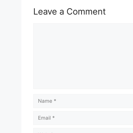
Leave a Comment
Comment
Name
Email
Website