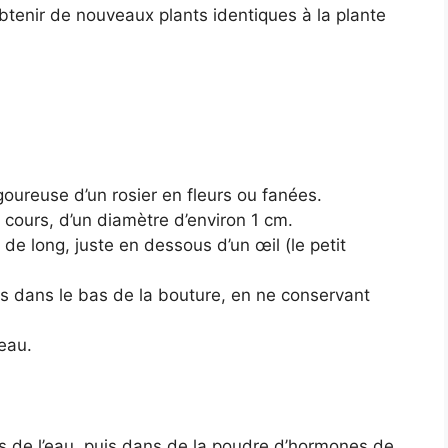
’obtenir de nouveaux plants identiques à la plante
oureuse d’un rosier en fleurs ou fanées.
 cours, d’un diamètre d’environ 1 cm.
e long, juste en dessous d’un œil (le petit
es dans le bas de la bouture, en ne conservant
seau.
s de l’eau, puis dans de la poudre d’hormones de