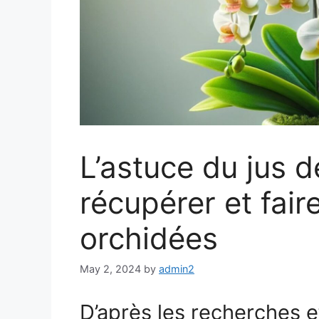
L’astuce du jus d
récupérer et faire
orchidées
May 2, 2024
by
admin2
D’après les recherches e